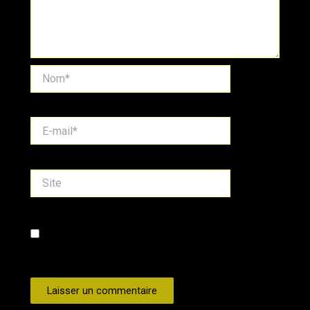
Nom*
E-
mail*
Site
Enregistrer mon nom, mon e-mail et mon site dans
le navigateur pour mon prochain commentaire.